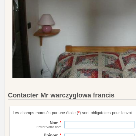
Contacter Mr warczyglowa francis
Les champs marqués par une étoile (
*
) sont obligatoires pour l'envoi
Nom
*
Entrer votre nom
Prénom
*