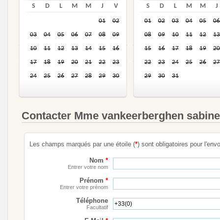
S
D
L
M
M
J
V
S
D
L
M
M
J
01
02
01
02
03
04
05
06
03
04
05
06
07
08
09
08
09
10
11
12
13
10
11
12
13
14
15
16
15
16
17
18
19
20
17
18
19
20
21
22
23
22
23
24
25
26
27
24
25
26
27
28
29
30
29
30
31
Contacter Mme vankeerberghen sabine
Les champs marqués par une étoile (
*
) sont obligatoires pour l'envo
Nom
*
Entrer votre nom
Prénom
*
Entrer votre prénom
Téléphone
Facultatif