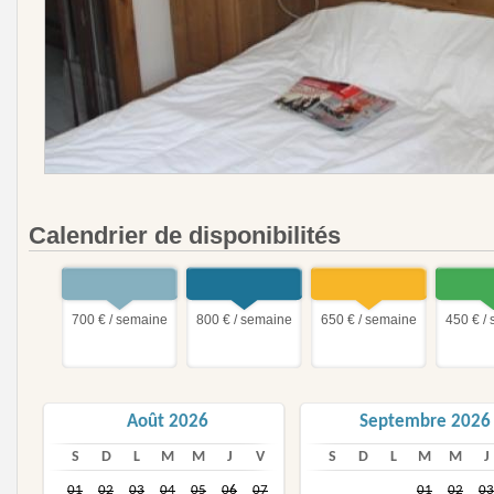
Calendrier de disponibilités
700 € / semaine
800 € / semaine
650 € / semaine
450 € /
Août 2026
Septembre 2026
S
D
L
M
M
J
V
S
D
L
M
M
J
01
02
03
04
05
06
07
01
02
03